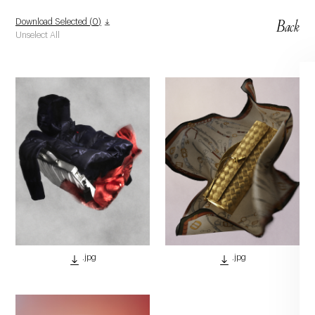
Back
Download Selected (
0
)
Unselect All
.jpg
.jpg